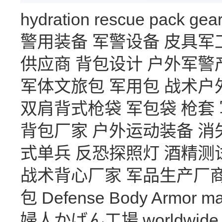
hydration
rescue
pack
gea
警用装备
军警设备
皮具军
供应商
背包设计
户外军警
军体文旅包
军用包
战术户
双肩背式枪袋
军包袋
枪套
背包厂家
户外运动装备
消
式单兵
反恐探照灯
酒精测
战术背心厂家
军品生产厂
包
Defense Body Armor
ma
婦人かばん工場
worldwide