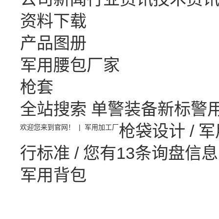
资料下载
产品图册
军用腰包厂家
枪套
全站搜索
单警装备
新标警
枪袋设计
/
军
欢迎您来到官网！ |
军用加工厂
行标准 /
您有
13
条询盘信息
军用背包