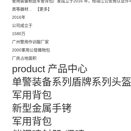
警用装备制造军警背包厂家成立于2016 年，经靖江公安局认证许
类等器材...
【更多】
2016
年
公司成立于
1580
万
广州警用作训服厂家
2000
軍用公發雜物包
厂房占地面积
product
产品中心
单警装备系列
盾牌系列
头
军用背包
新型金属手铐
军用背包