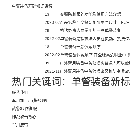
单警装备基础知识讲解
13
交警防刺服的功能及使用方法介绍
2023-07
产品名称：交警防刺服型号尺寸：FCF-F
28
执法办事人员常用的一些单警装备
2022-02
单警装备是指执法人员在执勤、执法过
18
单警装备一般佩戴顺序
2022-02
单警装备佩戴顺序,在全球高危职业中,
09
户外警用装备中防狼喷雾普通人可以使
2021-11
户外警用装备中防狼喷雾又称防身喷雾
热门关键词：
单警装备
新
联系我们
军用加工厂(梅经理)
武警87作训服
作战攻击背心
军用皮带