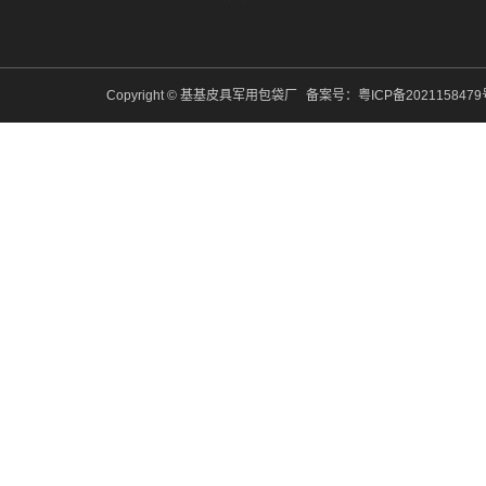
Copyright © 基基皮具军用包袋厂
备案号：
粤ICP备202115847