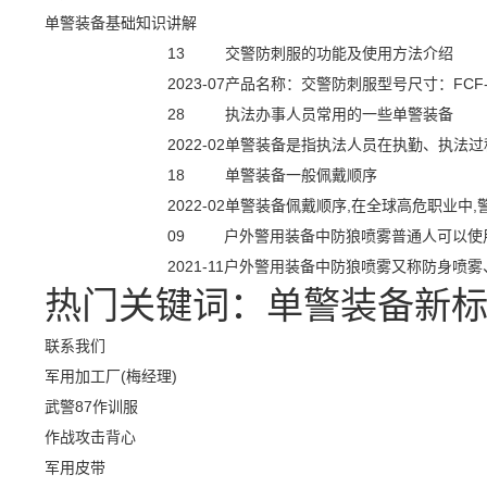
单警装备基础知识讲解
13
交警防刺服的功能及使用方法介绍
2023-07
产品名称：交警防刺服型号尺寸：FCF-F
28
执法办事人员常用的一些单警装备
2022-02
单警装备是指执法人员在执勤、执法过
18
单警装备一般佩戴顺序
2022-02
单警装备佩戴顺序,在全球高危职业中,
09
户外警用装备中防狼喷雾普通人可以使
2021-11
户外警用装备中防狼喷雾又称防身喷雾
热门关键词：
单警装备
新
联系我们
军用加工厂(梅经理)
武警87作训服
作战攻击背心
军用皮带