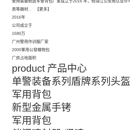
警用装备制造军警背包厂家成立于2016 年，经靖江公安局认证许
类等器材...
【更多】
2016
年
公司成立于
1580
万
广州警用作训服厂家
2000
軍用公發雜物包
厂房占地面积
product
产品中心
单警装备系列
盾牌系列
头
军用背包
新型金属手铐
军用背包