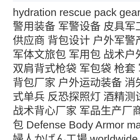
hydration
rescue
pack
gea
警用装备
军警设备
皮具军
供应商
背包设计
户外军警
军体文旅包
军用包
战术户
双肩背式枪袋
军包袋
枪套
背包厂家
户外运动装备
消
式单兵
反恐探照灯
酒精测
战术背心厂家
军品生产厂
包
Defense Body Armor
ma
婦人かばん工場
worldwide