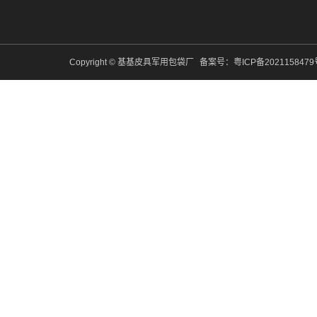
Copyright © 基基皮具军用包袋厂
备案号：
粤ICP备202115847