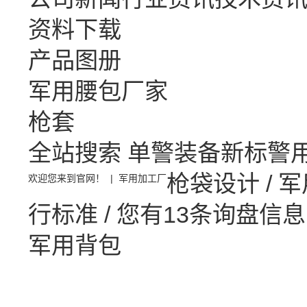
资料下载
产品图册
军用腰包厂家
枪套
全站搜索
单警装备
新标警
枪袋设计
/
军
欢迎您来到官网！ |
军用加工厂
行标准 /
您有
13
条询盘信息
军用背包